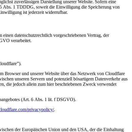
ichst zuverlässigen Darstellung unserer Website. Sofern eine
§ 25 Abs. 1 TDDDG, soweit die Einwilligung die Speicherung von
willigung ist jederzeit widerrufbar.
 einen datenschutzrechtlich vorgeschriebenen Vertrag, der
SGVO verarbeitet.
loudflare”).
hrem Browser und unserer Website über das Netzwerk von Cloudflare
zwischen unseren Servern und potenziell bösartigem Datenverkehr aus
zen, die jedoch allein zum hier beschriebenen Zweck verwendet
ebangebotes (Art. 6 Abs. 1 lit. f DSGVO).
loudflare.com/privacypolicy/
.
ischen der Europäischen Union und den USA, der die Einhaltung