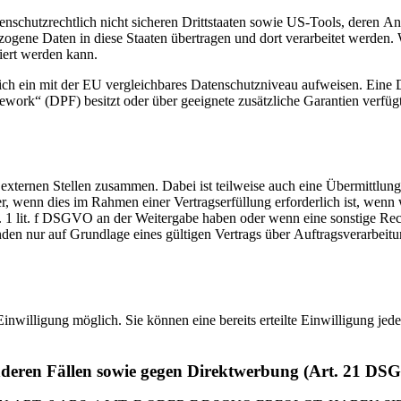
enschutzrechtlich nicht sicheren Drittstaaten sowie US-Tools, deren
ezogene Daten in diese Staaten übertragen und dort verarbeitet werden. 
iert werden kann.
zlich ein mit der EU vergleichbares Datenschutzniveau aufweisen. Eine
rk“ (DPF) besitzt oder über geeignete zusätzliche Garantien verfügt. 
 externen Stellen zusammen. Dabei ist teilweise auch eine Übermittlung
 wenn dies im Rahmen einer Vertragserfüllung erforderlich ist, wenn wi
s. 1 lit. f DSGVO an der Weitergabe haben oder wenn eine sonstige Re
n nur auf Grundlage eines gültigen Vertrags über Auftragsverarbeitun
inwilligung möglich. Sie können eine bereits erteilte Einwilligung jed
nderen Fällen sowie gegen Direktwerbung (Art. 21 DS