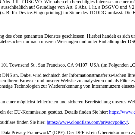
 1 lit. f DSGVO. Wir haben ein berechtigtes Interesse an einer mögl
ng ausschließlich auf Grundlage von Art. 6 Abs. 1 lit. a DSGVO und 
(z. B. für Device-Fingerprinting) im Sinne des TDDDG umfasst. Die Ein
 des oben genannten Dienstes geschlossen. Hierbei handelt es sich um
bsitebesucher nur nach unseren Weisungen und unter Einhaltung der D
nc., 101 Townsend St., San Francisco, CA 94107, USA (im Folgenden „C
mit DNS an. Dabei wird technisch der Informationstransfer zwischen I
schen Ihrem Browser und unserer Website zu analysieren und als Filter 
sonstige Technologien zur Wiedererkennung von Internetnutzern einset
 an einer möglichst fehlerfreien und sicheren Bereitstellung unseres W
eln der EU-Kommission gestützt. Details finden Sie hier:
https://www.c
udflare finden Sie hier:
https://www.cloudflare.com/privacypolicy/
.
S Data Privacy Framework“ (DPF). Der DPF ist ein Übereinkommen zw