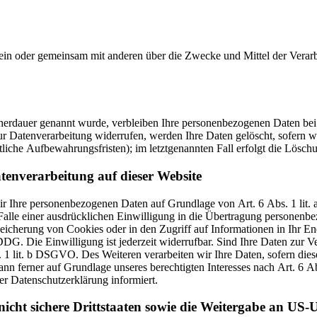
ie allein oder gemeinsam mit anderen über die Zwecke und Mittel der V
cherdauer genannt wurde, verbleiben Ihre personenbezogenen Daten bei 
r Datenverarbeitung widerrufen, werden Ihre Daten gelöscht, sofern wi
liche Aufbewahrungsfristen); im letztgenannten Fall erfolgt die Löschu
tenverarbeitung auf dieser Website
 wir Ihre personenbezogenen Daten auf Grundlage von Art. 6 Abs. 1 li
lle einer ausdrücklichen Einwilligung in die Übertragung personenbez
icherung von Cookies oder in den Zugriff auf Informationen in Ihr Endg
DG. Die Einwilligung ist jederzeit widerrufbar. Sind Ihre Daten zur 
. 1 lit. b DSGVO. Des Weiteren verarbeiten wir Ihre Daten, sofern diese
n ferner auf Grundlage unseres berechtigten Interesses nach Art. 6 Abs
r Datenschutzerklärung informiert.
icht sichere Drittstaaten sowie die Weitergabe an US-U